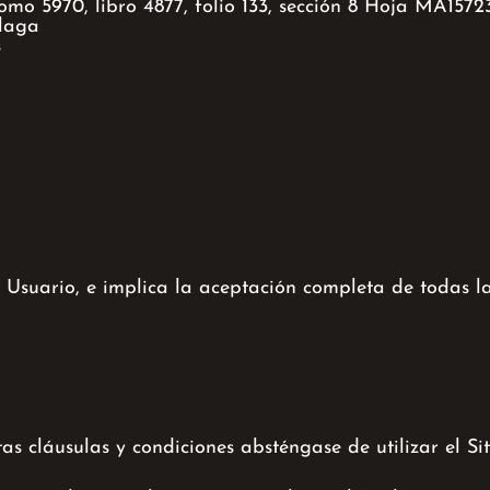
omo 5970, libro 4877, folio 133, sección 8 Hoja MA15723
laga
es
e Usuario, e implica la aceptación completa de todas l
s cláusulas y condiciones absténgase de utilizar el Si