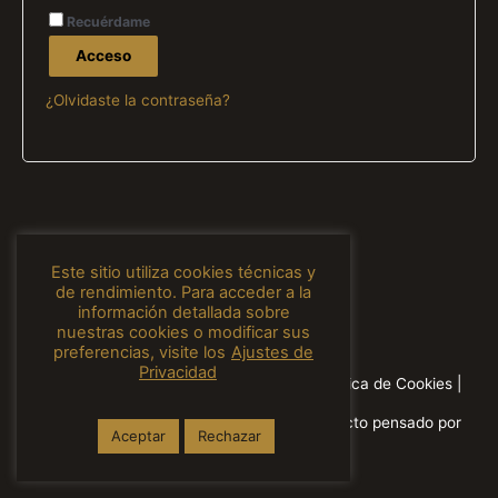
Recuérdame
Acceso
¿Olvidaste la contraseña?
Este sitio utiliza cookies técnicas y
de rendimiento. Para acceder a la
información detallada sobre
nuestras cookies o modificar sus
preferencias, visite los
Ajustes de
Privacidad
Aviso Legal
|
Política de Privacidad
|
Política de Cookies
|
Copyright © 2026 Estrella Morente | Proyecto pensado por
Aceptar
Rechazar
2ThinkMarketing